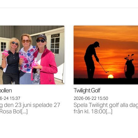
ollen
Twilight Golf
06-24
15:37
2026-06-22
15:50
g den 23 juni spelade 27
Spela Twilight golf alla da
 Rosa Bol[...]
från kl. 18:00[...]