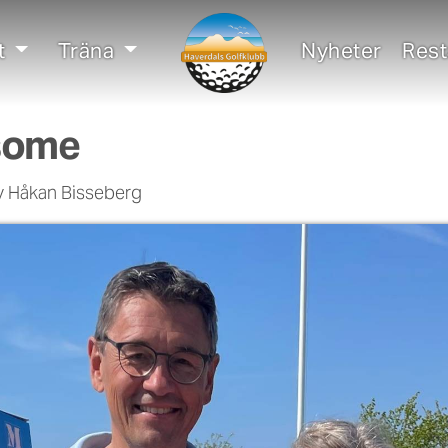
t
Träna
Nyheter
Res
some
av Håkan Bisseberg