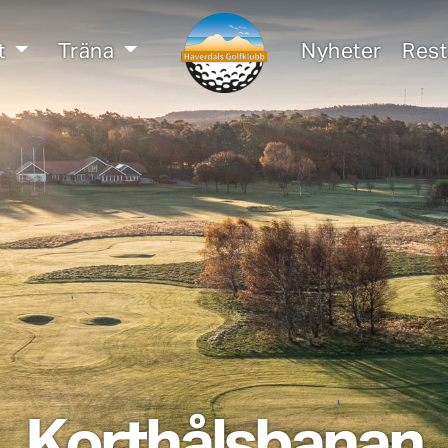
t
Träna
Nyheter
Res