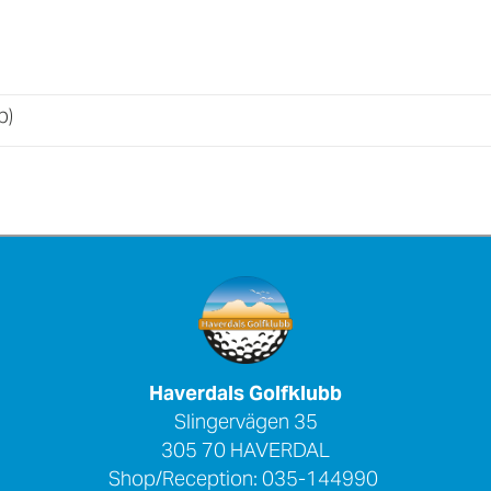
b)
Haverdals Golfklubb
Slingervägen 35
305 70 HAVERDAL
Shop/Reception: 035-144990