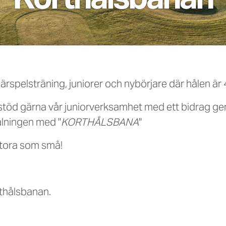
Korthålsbanan
närspelsträning, juniorer och nybörjare där hålen är
en stöd gärna vår juniorverksamhet med ett bidrag g
lningen med "
KORTHÅLSBANA
"
stora som små!
rthålsbanan.