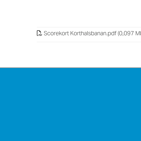
Scorekort Korthalsbanan
.
pdf (0,097 M