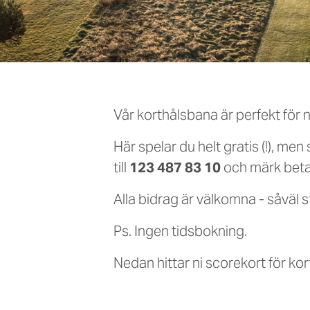
Vår korthålsbana är perfekt för 
Här spelar du helt gratis (!), m
till
123 487 83 10
och märk beta
Alla bidrag är välkomna - såväl 
Ps. Ingen tidsbokning.
Nedan hittar ni scorekort för ko