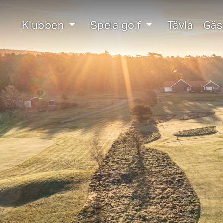
Klubben
Spela golf
Tävla
Gäs