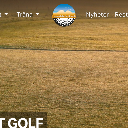
t
Träna
Nyheter
Res
T GOLF