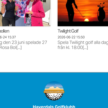
ollen
Twilight Golf
06-24
15:37
2026-06-22
15:50
g den 23 juni spelade 27
Spela Twilight golf alla da
 Rosa Bol[...]
från kl. 18:00[...]
Haverdals Golfklubb