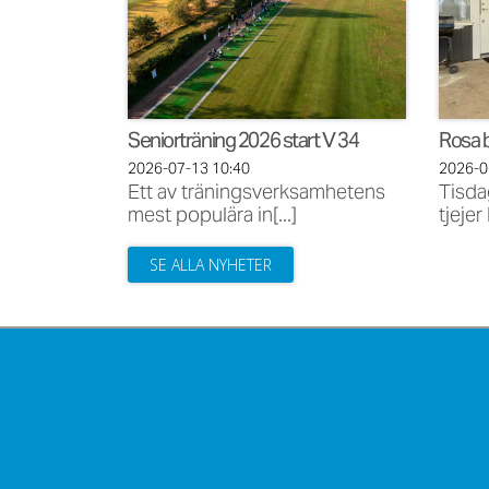
Seniorträning 2026 start V 34
Rosa b
2026-07-13
10:40
2026-
Ett av träningsverksamhetens
Tisda
mest populära in[...]
tjejer
SE ALLA NYHETER