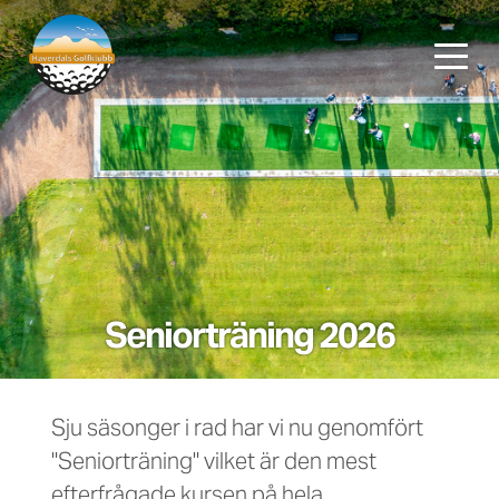
Seniorträning 2026
Sju säsonger i rad har vi nu genomfört
"Seniorträning" vilket är den mest
efterfrågade kursen på hela