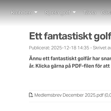
Klubben
Spela golf
Tävla
Gäs
Ett fantastiskt gol
Publicerat: 2025-12-18 14:35
-
Skrivet 
Ännu ett fantastiskt golfår har snart
år. Klicka gärna på PDF-filen för a
Medlemsbrev December 2025
.
pdf (0