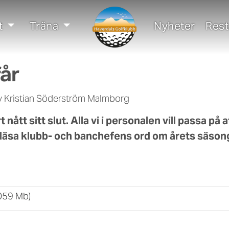
t
Träna
Nyheter
Res
får
av Kristian Söderström Malmborg
 nått sitt slut. Alla vi i personalen vill passa på 
tt läsa klubb- och banchefens ord om årets säson
,059 Mb)