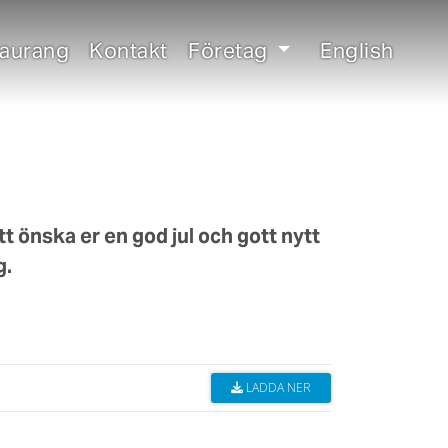
taurang
Kontakt
Företag
English
att önska er en god jul och gott nytt
g.
LADDA NER